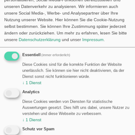
Projekte
unseren Datenverkehr zu analysieren. Wir informieren auch
PHP, Mysql, Html5, Css3, JS, Bootstrap, Jquery ,
unsere Social Media-, Werbe- und Analysepartner über Ihre
Frameworks, uvm.
Nutzung unserer Website. Hier können Sie die Cookie-Nutzung
alles remote
selbst bestimmen. Sie können Ihre Zustimmung später jederzeit
über 30 Jahre Erfahrung
ändern oder zurückziehen.
Um mehr zu erfahren, lesen Sie bitte
erp Systeme
unsere
Datenschutzerklärung
und unser
Impressum
.
crm Systeme
Call center
Essentiell
(immer erforderlich)
Tourismus
Diese Cookies sind für die korrekte Funktion der Website
Transport
unerlässlich. Sie können sie hier nicht deaktivieren, da der
Fintech
Dienst sonst nicht funktionieren würde.
↓
1
Dienst
Sie haben das Projekt ich habe die Lösung
Analytics
Diese Cookies werden von Diensten für statistische
Kontakt
Auswertungen gesetzt. Dies hilft uns dabei, unsere Nutzer zu
verstehen und diese Webseite zu verbessern.
↓
1
Dienst
Andreas Mi
Schutz vor Spam
45701 Herten