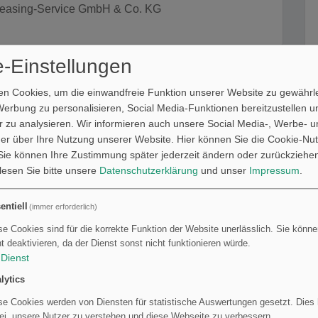
leasing-Service GmbH & Co. KG
-Einstellungen
Developer (m/w/d)
k GmbH
n Cookies, um die einwandfreie Funktion unserer Website zu gewährle
Werbung zu personalisieren, Social Media-Funktionen bereitzustellen 
 zu analysieren. Wir informieren auch unsere Social Media-, Werbe- u
er über Ihre Nutzung unserer Website. Hier können Sie die Cookie-Nut
Developer PHP (*gn)
ie können Ihre Zustimmung später jederzeit ändern oder zurückziehe
bH
 lesen Sie bitte unsere
Datenschutzerklärung
und unser
Impressum
.
entiell
(immer erforderlich)
se Cookies sind für die korrekte Funktion der Website unerlässlich. Sie können
stack) Entwickler:in (m/w/d)
ht deaktivieren, da der Dienst sonst nicht funktionieren würde.
 Media Berlin GmbH
Dienst
lytics
se Cookies werden von Diensten für statistische Auswertungen gesetzt. Dies h
Developer PHP (*gn)
ei, unsere Nutzer zu verstehen und diese Webseite zu verbessern.