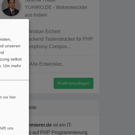
YUHIRO.DE - Webentwickler
aus Indien
Christian Eichert
Backend Tastendrücker für PHP
isten,
und unseren
Symphony Compos...
nd
zung selbst
Alle Entwickler...
n.
Um mehr
Profil hinzufügen
 sie hier
Über diese Seite
php-programmierer.de
ist ein IT-
ilft uns
Jobboard, das auf PHP Programmierung