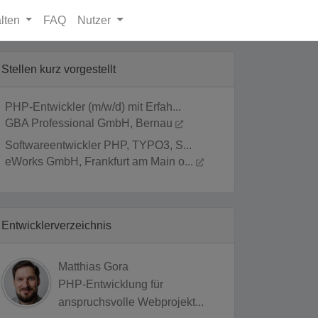
lten
FAQ
Nutzer
Stellen kurz vorgestellt
PHP-Entwickler (m/w/d) mit Erfah...
GBA Professional GmbH, Bernau
Softwareentwickler PHP, TYPO3, S...
eWorks GmbH, Frankfurt am Main o...
Entwicklerverzeichnis
Matthias Gora
PHP-Entwicklung für
anspruchsvolle Webprojekt...