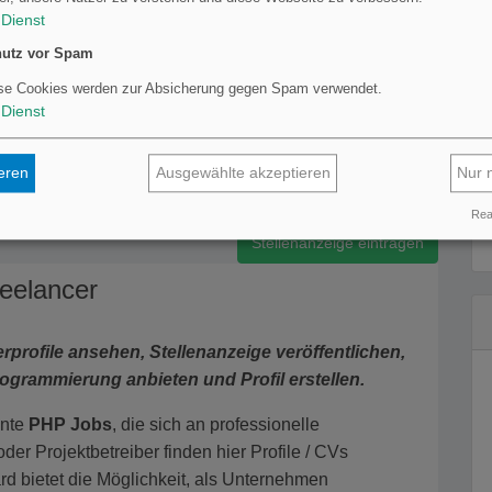
Dienst
bH
utz vor Spam
se Cookies werden zur Absicherung gegen Spam verwendet.
Dienst
per / Entwickler - full stack (m/w/d)
tems GmbH
ieren
Ausgewählte akzeptieren
Nur 
Real
Stellenanzeige eintragen
eelancer
profile ansehen, Stellenanzeige veröffentlichen,
ogrammierung anbieten und Profil erstellen.
ante
PHP Jobs
, die sich an professionelle
der Projektbetreiber finden hier Profile / CVs
rd bietet die Möglichkeit, als Unternehmen