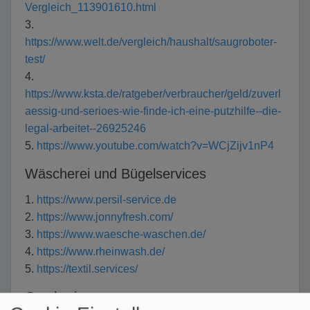
Vergleich_113901610.html
3.
https://www.welt.de/vergleich/haushalt/saugroboter-
test/
4.
https://www.ksta.de/ratgeber/verbraucher/geld/zuverl
aessig-und-serioes-wie-finde-ich-eine-putzhilfe--die-
legal-arbeitet--26925246
5.
https://www.youtube.com/watch?v=WCjZijv1nP4
Wäscherei und Bügelservices
1.
https://www.persil-service.de
2.
https://www.jonnyfresh.com/
3.
https://www.waesche-waschen.de/
4.
https://www.rheinwash.de/
5.
https://textil.services/
Carsharing