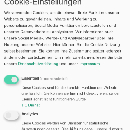
Cookie-Einstellungen
1.
https://www.share-now.com/de/de/
2.
https://www.flinkster.de
Wir verwenden Cookies, um die einwandfreie Funktion unserer
Website zu gewährleisten, Inhalte und Werbung zu
3.
https://www.cambio-carsharing.de/
personalisieren, Social Media-Funktionen bereitzustellen und
4.
https://www.stadtmobil.de/
unseren Datenverkehr zu analysieren. Wir informieren auch
5.
https://www.hertz247.de/deutschland/
unsere Social Media-, Werbe- und Analysepartner über Ihre
Nutzung unserer Website. Hier können Sie die Cookie-Nutzung
Lebensmittel Lieferservice
selbst bestimmen. Sie können Ihre Zustimmung später jederzeit
1.
https://www.rewe.de/service/lebensmittel-
ändern oder zurückziehen.
Um mehr zu erfahren, lesen Sie bitte
unsere
Datenschutzerklärung
und unser
Impressum
.
lieferservice/
2.
https://www.hellofresh.de/
3.
https://www.frostashop.de/
Essentiell
(immer erforderlich)
4.
https://www.getnow.com/
Diese Cookies sind für die korrekte Funktion der Website
5.
https://www.mytime.de
unerlässlich. Sie können sie hier nicht deaktivieren, da der
Dienst sonst nicht funktionieren würde.
↓
1
Dienst
Analytics
Entwicklerverzeichnis
Diese Cookies werden von Diensten für statistische
Auswertungen gesetzt. Dies hilft uns dabei, unsere Nutzer zu