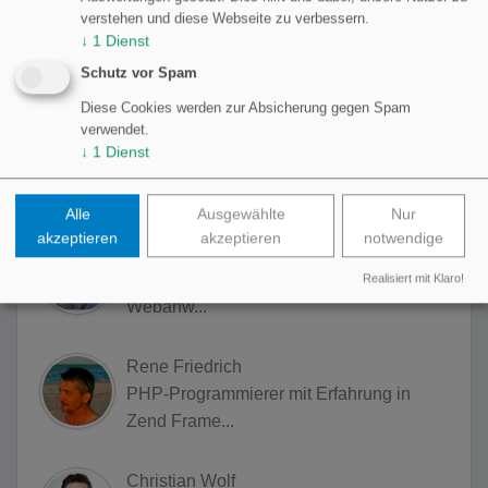
verstehen und diese Webseite zu verbessern.
Matthias Gora
↓
1
Dienst
PHP-Entwicklung für anspruchsvolle
Schutz vor Spam
Webprojekt...
Diese Cookies werden zur Absicherung gegen Spam
verwendet.
Louis Schmidt
↓
1
Dienst
OnLouis - Webentwicklung
Alle
Ausgewählte
Nur
akzeptieren
akzeptieren
notwendige
Paulo Knabe-Mendes
Senior Softwareentwickler (Schwerpunkt
Realisiert mit Klaro!
Webanw...
Rene Friedrich
PHP-Programmierer mit Erfahrung in
Zend Frame...
Christian Wolf