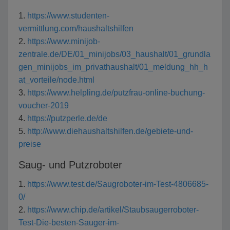
1.
https://www.studenten-
vermittlung.com/haushaltshilfen
2.
https://www.minijob-
zentrale.de/DE/01_minijobs/03_haushalt/01_grundla
gen_minijobs_im_privathaushalt/01_meldung_hh_h
at_vorteile/node.html
3.
https://www.helpling.de/putzfrau-online-buchung-
voucher-2019
4.
https://putzperle.de/de
5.
http://www.diehaushaltshilfen.de/gebiete-und-
preise
Saug- und Putzroboter
1.
https://www.test.de/Saugroboter-im-Test-4806685-
0/
2.
https://www.chip.de/artikel/Staubsaugerroboter-
Test-Die-besten-Sauger-im-