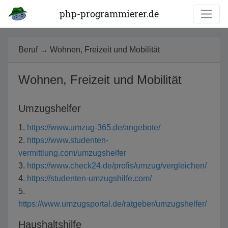
php-programmierer.de
Beruf → Wohnen, Freizeit und Mobilität
Wohnen, Freizeit und Mobilität
Umzugshelfer
1.
https://www.umzug-365.de/angebote/
2.
https://www.studenten-
vermittlung.com/umzugshelfer
3.
https://www.check24.de/profis/umzug/vergleichen/
4.
https://studenten-umzugshilfe.com/
5.
https://www.umzugsportal.de/ratgeber/umzugshelfer/
Haushaltshilfe