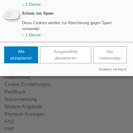
↓
1
Dienst
Schutz vor Spam
Kontakt
Diese Cookies werden zur Absicherung gegen Spam
verwendet.
↓
1
Dienst
Stefan Hertel
13125 Berlin
Alle
Ausgewählte
Nur
https://www.shertel-solutions.de/
akzeptieren
akzeptieren
notwendige
info@shertel-solutions.de
Impressum
Realisiert mit Klaro!
Datenschutz
Cookie-Einstellungen
Feedback
Nutzermeinung
Weitere Angebote
Premium Anzeigen
FAQ
PHP