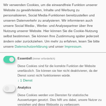
eine dynamische bzw. datenbankgestützte
Wir verwenden Cookies, um die einwandfreie Funktion unserer
Webanwendung oder eine WordPress-Webseite?
Website zu gewährleisten, Inhalte und Werbung zu
Dann sind Sie hier richtig.
personalisieren, Social Media-Funktionen bereitzustellen und
unseren Datenverkehr zu analysieren. Wir informieren auch
Wir machen Ihr Projekt zum Erlebnis – für Sie und Ihre
unsere Social Media-, Werbe- und Analysepartner über Ihre
Kunden. Mit unseren Lösungen gehen wir dabei
Nutzung unserer Website. Hier können Sie die Cookie-Nutzung
immer einen Schritt weiter.
selbst bestimmen. Sie können Ihre Zustimmung später jederzeit
ändern oder zurückziehen.
Um mehr zu erfahren, lesen Sie bitte
Sichern Sie sich mit uns den langfristigen Erfolg Ihres
unsere
Datenschutzerklärung
und unser
Impressum
.
Internetauftritts – Umwege ausgeschlossen.
Essentiell
(immer erforderlich)
Wir entwickeln für das Web mit PHP, MySQL, HTML &
Javascript/jQuery.
Diese Cookies sind für die korrekte Funktion der Website
unerlässlich. Sie können sie hier nicht deaktivieren, da der
Haben Sie ein Projekt für uns? Benötigen Sie Hilfe
Dienst sonst nicht funktionieren würde.
↓
1
Dienst
bzw. Unterstützung bei kleineren Anpassungen Ihrer
Webseite? Gerne sind wir an Ihrer Seite, unterstützen
Analytics
Sie und setzen Ihre Wünsche um.
Diese Cookies werden von Diensten für statistische
Auswertungen gesetzt. Dies hilft uns dabei, unsere Nutzer zu
Kontaktieren Sie uns.
verstehen und diese Webseite zu verbessern.