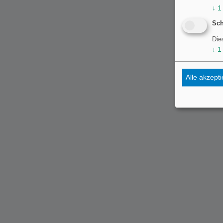
↓
1
Sch
Die
↓
1
Alle akzept