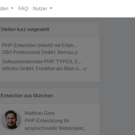
lten
FAQ
Nutzer
Stellen kurz vorgestellt
PHP-Entwickler (m/w/d) mit Erfah...
GBA Professional GmbH, Bernau
Softwareentwickler PHP, TYPO3, S...
eWorks GmbH, Frankfurt am Main o...
Entwickler aus München
Matthias Gora
PHP-Entwicklung für
anspruchsvolle Webprojekt...