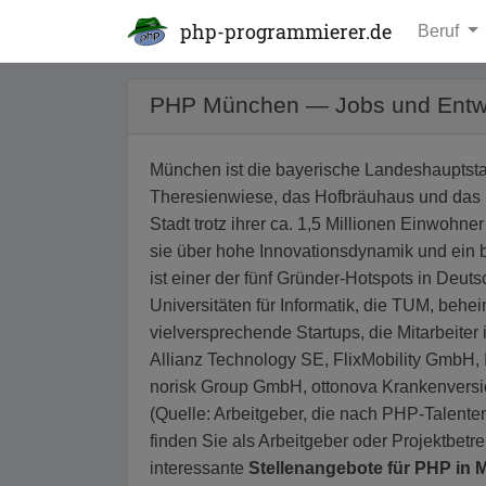
php-programmierer.de
Beruf
PHP München — Jobs und Entwi
München ist die bayerische Landeshauptstadt
Theresienwiese, das Hofbräuhaus und das 
Stadt trotz ihrer ca. 1,5 Millionen Einwohn
sie über hohe Innovationsdynamik und ein 
ist einer der fünf Gründer-Hotspots in Deuts
Universitäten für Informatik, die TUM, be
vielversprechende Startups, die Mitarbeiter
Allianz Technology SE, FlixMobility GmbH,
norisk Group GmbH, ottonova Krankenver
(Quelle: Arbeitgeber, die nach PHP-Talente
finden Sie als Arbeitgeber oder Projektbetr
interessante
Stellenangebote für PHP in