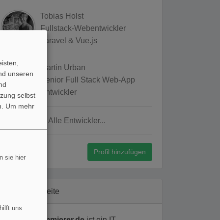
Tobias Holst
Fullstack-Webentwickler
Laravel & Vue.js
isten,
Martin Urban
und unseren
Senior Full Stack Web-App
nd
Entwickler
zung selbst
n.
Um mehr
Alle Entwickler...
Profil hinzufügen
 sie hier
Über diese Seite
ilft uns
php-programmierer.de
ist ein IT-