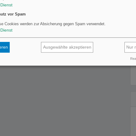
Dienst
utz vor Spam
se Cookies werden zur Absicherung gegen Spam verwendet.
Dienst
ieren
Ausgewählte akzeptieren
Nur 
Real