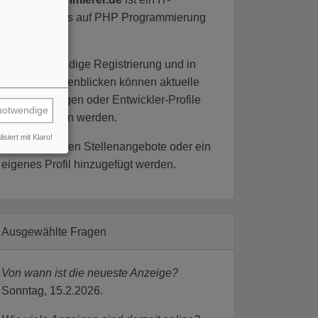
Jobboard, das auf PHP Programmierung
fokussiert ist.
Ohne aufwändige Registrierung und in
wenigen Augenblicken können aktuelle
Stellenanzeigen oder Entwickler-Profile
notwendige
durchgesehen werden.
isiert mit Klaro!
Ebenso können Stellenangebote oder ein
eigenes Profil hinzugefügt werden.
Ausgewählte Fragen
Von wann ist die neueste Anzeige?
Sonntag, 15.2.2026.