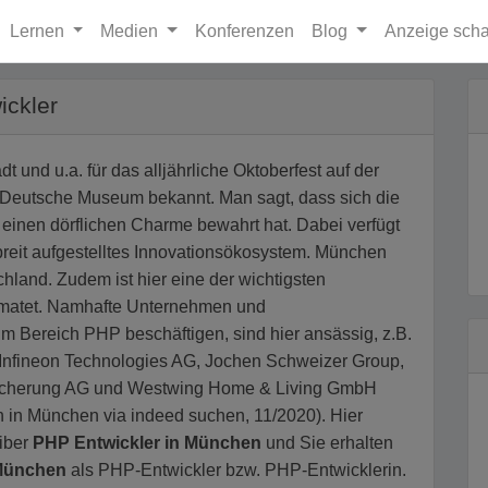
Lernen
Medien
Konferenzen
Blog
Anzeige scha
ckler
 und u.a. für das alljährliche Oktoberfest auf der
Deutsche Museum bekannt. Man sagt, dass sich die
er einen dörflichen Charme bewahrt hat. Dabei verfügt
breit aufgestelltes Innovationsökosystem. München
chland. Zudem ist hier eine der wichtigsten
heimatet. Namhafte Unternehmen und
 im Bereich PHP beschäftigen, sind hier ansässig, z.B.
 Infineon Technologies AG, Jochen Schweizer Group,
sicherung AG und Westwing Home & Living GmbH
n in München via indeed suchen, 11/2020). Hier
eiber
PHP Entwickler in München
und Sie erhalten
 München
als PHP-Entwickler bzw. PHP-Entwicklerin.