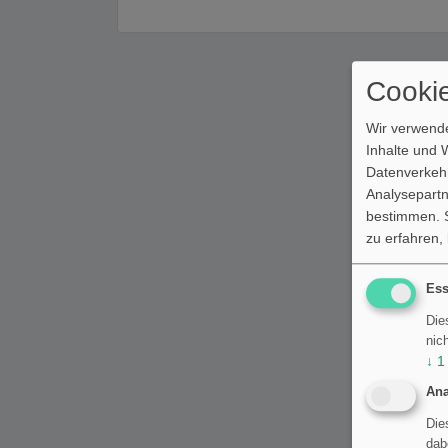
Cookie
Wir verwende
Inhalte und 
Datenverkehr
Analysepartn
bestimmen. S
zu erfahren,
Ess
Die
nic
↓
1
Ana
Die
dab