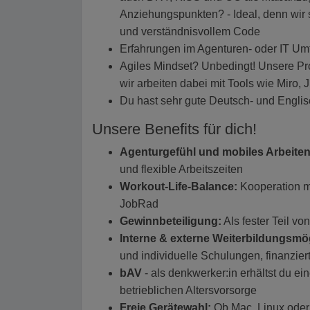
Anziehungspunkten? - Ideal, denn wir
und verständnisvollem Code
Erfahrungen im Agenturen- oder IT Umf
Agiles Mindset? Unbedingt! Unsere Pro
wir arbeiten dabei mit Tools wie Miro,
Du hast sehr gute Deutsch- und Engli
Unsere Benefits für dich!
Agenturgefühl und mobiles Arbeiten
und flexible Arbeitszeiten
Workout-Life-Balance:
Kooperation m
JobRad
Gewinnbeteiligung:
Als fester Teil vo
Interne & externe Weiterbildungsmög
und individuelle Schulungen, finanzier
bAV
- als denkwerker:in erhältst du e
betrieblichen Altersvorsorge
Freie Gerätewahl:
Ob Mac, Linux oder