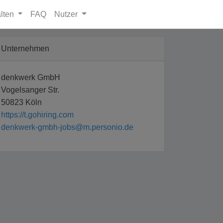
lten
FAQ
Nutzer
Unternehmen
denkwerk GmbH
Vogelsanger Str.
50823 Köln
https://t.gohiring.com
denkwerk-gmbh-jobs@m.personio.de