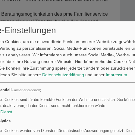
Beratungsmöglichkeiten des pme Familienservice
agen sind drei Tage frei für alle (Heiligabend,
-Einstellungen
nsam durchzuatmen
renen denkwerker:innen, die dir zum Start in deinen
n Cookies, um die einwandfreie Funktion unserer Website zu gewährle
 Seite stehen
Werbung zu personalisieren, Social Media-Funktionen bereitzustellen 
 aller Art
 zu analysieren. Wir informieren auch unsere Social Media-, Werbe- u
er, frischer Kaffee oder auch Obst und Gemüse - für
er über Ihre Nutzung unserer Website. Hier können Sie die Cookie-Nut
ie können Ihre Zustimmung später jederzeit ändern oder zurückziehe
 lesen Sie bitte unsere
Datenschutzerklärung
und unser
Impressum
.
Wir auch nicht! Wir suchen dich ab sofort, sind aber
entiell
(immer erforderlich)
atum
.
se Cookies sind für die korrekte Funktion der Website unerlässlich. Sie können
ht deaktivieren, da der Dienst sonst nicht funktionieren würde.
e deine
Gehaltsvorstellungen
zu.
Dienst
zu normal? Überrasche uns gerne mit deiner Kreativität
lytics
eine eigene Art vor. Wir sind gespannt!
se Cookies werden von Diensten für statistische Auswertungen gesetzt. Dies h