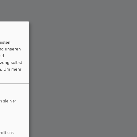
isten,
und unseren
nd
zung selbst
n.
Um mehr
 sie hier
ilft uns