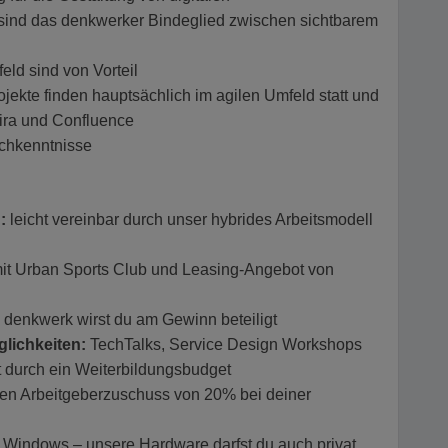
 sind das denkwerker Bindeglied zwischen sichtbarem
eld sind von Vorteil
jekte finden hauptsächlich im agilen Umfeld statt und
 Jira und Confluence
schkenntnisse
:
leicht vereinbar durch unser hybrides Arbeitsmodell
it Urban Sports Club und Leasing-Angebot von
n denkwerk wirst du am Gewinn beteiligt
lichkeiten:
TechTalks, Service Design Workshops
t durch ein Weiterbildungsbudget
inen Arbeitgeberzuschuss von 20% bei deiner
 Windows – unsere Hardware darfst du auch privat