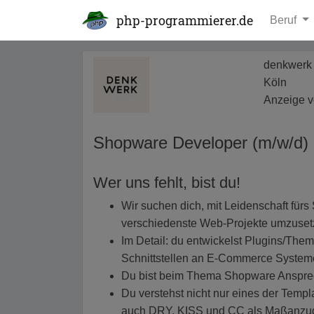
php-programmierer.de
Beruf
denkwer
Köln
Anzeige v
Shopware Developer (m/w/d)
Wer uns fehlt, bist du!
Wir suchen dich, mit Leidenschaft fürs
verschiedenste Web-Projekte umzuse
Im Detail: du entwickelst Plugins/The
Schnittstellen an E-Commerce System
Du bist beim Thema Shopware Ansprec
Du verstehst nicht nur eines der Tem
auch DRY, KISS und CC als Maßanzug f