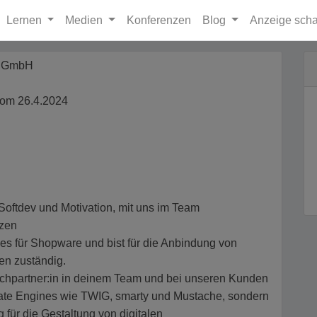
Lernen
Medien
Konferenzen
Blog
Anzeige scha
k GmbH
om 26.4.2024
 Softdev und Motivation, mit uns im Team
tzen
mes für Shopware und bist für die Anbindung von
en zuständig.
hpartner:in in deinem Team und bei unseren Kunden
plate Engines wie TWIG, smarty und Mustache, sondern
ür die Gestaltung von digitalen